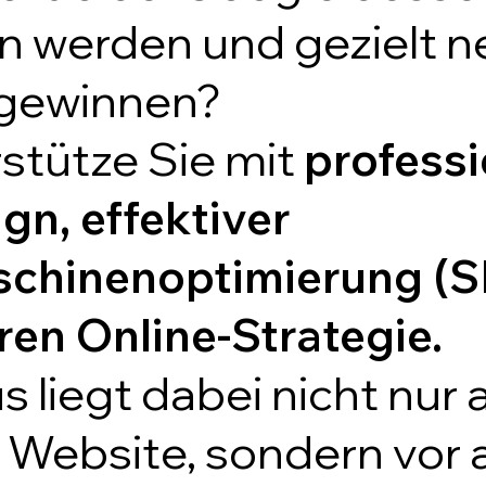
 werden und gezielt n
gewinnen?
rstütze Sie mit
profess
n, effektiver
chinenoptimierung (S
aren Online-Strategie.
 liegt dabei nicht nur 
Website, sondern vor a