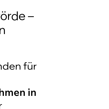
örde –
n
nden für
hmen in
r