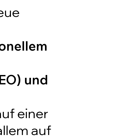
eue
ionellem
EO) und
auf einer
llem auf