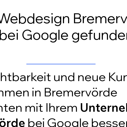
Webdesign Bremerv
 bei Google gefunde
n
htbarkeit und neue Ku
hmen in Bremervörde
hten mit Ihrem
Unterne
örde
bei Google besse