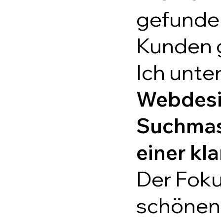
gefunden
Kunden 
Ich unte
Webdesig
Suchmas
einer kl
Der Fokus
schönen 