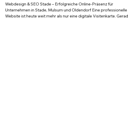
Webdesign & SEO Stade – Wie moderne
Websites Unternehmen in Stade, Mulsum
und Oldendorf sichtbar machen
Webdesign & SEO Stade – Erfolgreiche Online-Präsenz für
Unternehmen in Stade, Mulsum und Oldendorf Eine professionelle
Website ist heute weit mehr als nur eine digitale Visitenkarte. Gera
für lokale Unternehmen im Raum Stade entscheidet eine moderne
Online-Präsenz oft darüber, ob neue Kunden gewonnen werden o
zur Konkurrenz wechseln. Genau hier unterstütze ich Unternehmen
mit individuellem Webdesign Stade, strategischer
Suchmaschinenoptimierung und modernen Marketinglösu