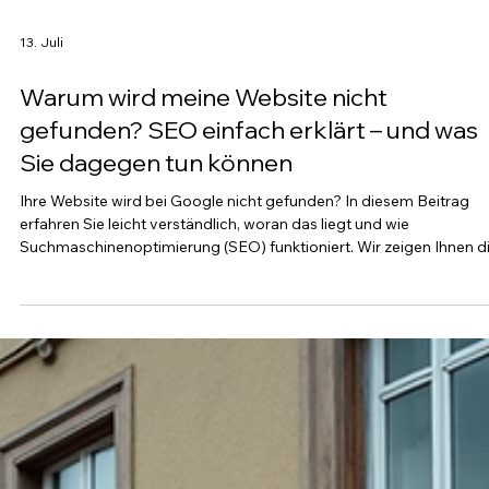
13. Juli
Warum wird meine Website nicht
gefunden? SEO einfach erklärt – und was
Sie dagegen tun können
Ihre Website wird bei Google nicht gefunden? In diesem Beitrag
erfahren Sie leicht verständlich, woran das liegt und wie
Suchmaschinenoptimierung (SEO) funktioniert. Wir zeigen Ihnen d
häufigsten Ursachen für schlechte Google-Rankings und geben
praktische Tipps, wie Sie Ihre Sichtbarkeit verbessern. Besonders f
Unternehmen aus Gnarrenburg, Bremervörde, Stade, Zeven und d
gesamten Elbe-Weser-Region erfahren Sie, wie lokale SEO dabei hil
mehr Kunden über Google zu gewi