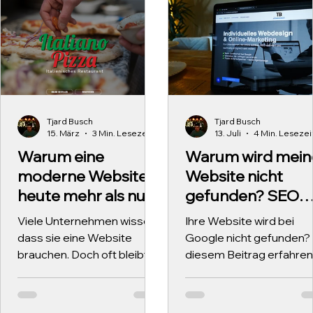
Tjard Busch
Tjard Busch
15. März
3 Min. Lesezeit
13. Juli
4 Min. Lesezei
Warum eine
Warum wird mein
moderne Website
Website nicht
heute mehr als nur
gefunden? SEO
Design braucht!
einfach erklärt –
Viele Unternehmen wissen,
Ihre Website wird bei
und was Sie
dass sie eine Website
Google nicht gefunden? 
dagegen tun
brauchen. Doch oft bleibt
diesem Beitrag erfahren
eine wichtige Frage offen:
können
Sie leicht verständlich,
Was gehört eigentlich alles
woran das liegt und wie
zu einem erfolgreichen
Suchmaschinenoptimie